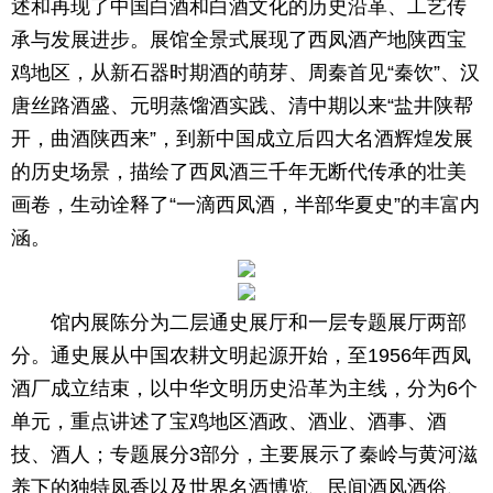
述和再现了中国白酒和白酒文化的历史沿革、工艺传
承与发展进步。展馆全景式展现了西凤酒产地陕西宝
鸡地区，从新石器时期酒的萌芽、周秦首见“秦饮”、汉
唐丝路酒盛、元明蒸馏酒实践、清中期以来“盐井陕帮
开，曲酒陕西来”，到新中国成立后四大名酒辉煌发展
的历史场景，描绘了西凤酒三千年无断代传承的壮美
画卷，生动诠释了“一滴西凤酒，半部华夏史”的丰富内
涵。
馆内展陈分为二层通史展厅和一层专题展厅两部
分。通史展从中国农耕文明起源开始，至1956年西凤
酒厂成立结束，以中华文明历史沿革为主线，分为6个
单元，重点讲述了宝鸡地区酒政、酒业、酒事、酒
技、酒人；专题展分3部分，主要展示了秦岭与黄河滋
养下的独特凤香以及世界名酒博览、民间酒风酒俗、